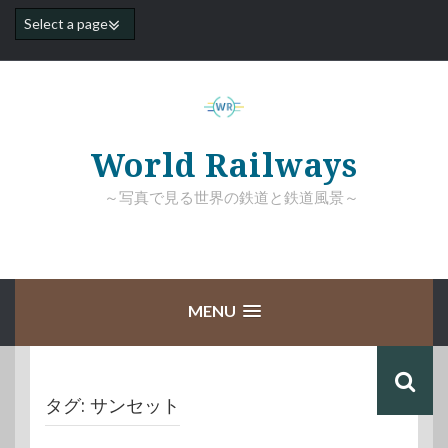
コ
ン
テ
ン
ツ
へ
ス
キ
World Railways
ッ
プ
～写真で見る世界の鉄道と鉄道風景～
MENU
タグ:
サンセット