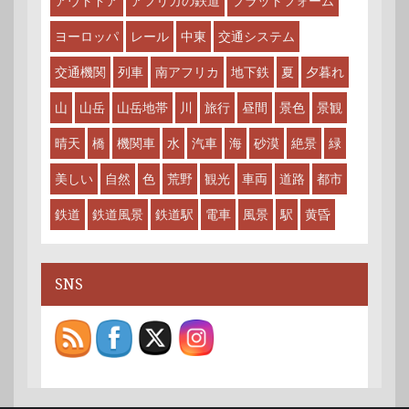
アウトドア
アフリカの鉄道
プラットフォーム
ヨーロッパ
レール
中東
交通システム
交通機関
列車
南アフリカ
地下鉄
夏
夕暮れ
山
山岳
山岳地帯
川
旅行
昼間
景色
景観
晴天
橋
機関車
水
汽車
海
砂漠
絶景
緑
美しい
自然
色
荒野
観光
車両
道路
都市
鉄道
鉄道風景
鉄道駅
電車
風景
駅
黄昏
SNS