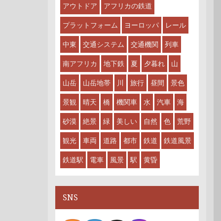
アウトドア
アフリカの鉄道
プラットフォーム
ヨーロッパ
レール
中東
交通システム
交通機関
列車
南アフリカ
地下鉄
夏
夕暮れ
山
山岳
山岳地帯
川
旅行
昼間
景色
景観
晴天
橋
機関車
水
汽車
海
砂漠
絶景
緑
美しい
自然
色
荒野
観光
車両
道路
都市
鉄道
鉄道風景
鉄道駅
電車
風景
駅
黄昏
SNS