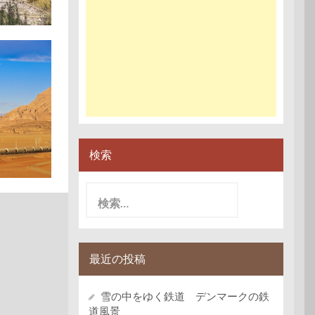
検索
検
索:
最近の投稿
雪の中をゆく鉄道 デンマークの鉄
道風景