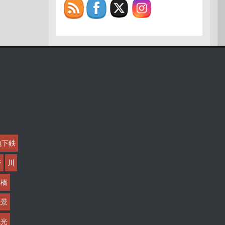
地下鉄
帯
川
橋
絶景
観光