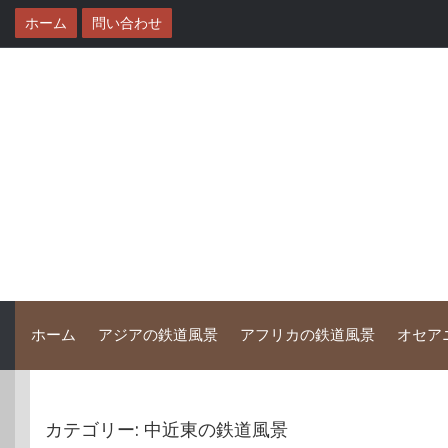
コ
ホーム
問い合わせ
ン
テ
ン
ツ
へ
ス
キ
ッ
プ
ホーム
アジアの鉄道風景
アフリカの鉄道風景
オセア
カテゴリー:
中近東の鉄道風景