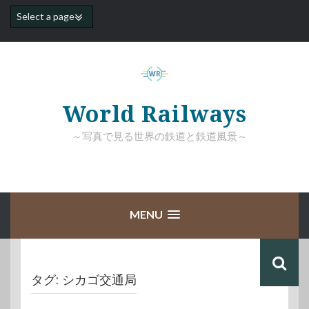
コ
ン
テ
ン
ツ
へ
ス
キ
World Railways
ッ
プ
～写真で見る世界の鉄道と鉄道風景～
MENU
タグ:
シカゴ交通局