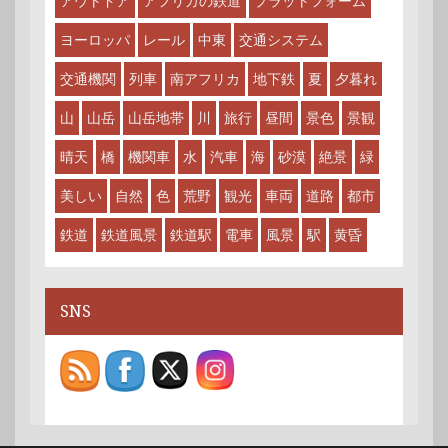
アウトドア
アフリカの鉄道
プラットフォーム
ヨーロッパ
レール
中東
交通システム
交通機関
列車
南アフリカ
地下鉄
夏
夕暮れ
山
山岳
山岳地帯
川
旅行
昼間
景色
景観
晴天
橋
機関車
水
汽車
海
砂漠
絶景
緑
美しい
自然
色
荒野
観光
車両
道路
都市
鉄道
鉄道風景
鉄道駅
電車
風景
駅
黄昏
SNS