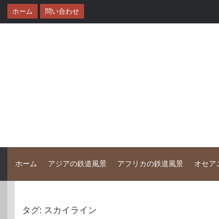
コ
ホーム
問い合わせ
ン
テ
ン
ツ
へ
ス
キ
ッ
プ
ホーム
アジアの鉄道風景
アフリカの鉄道風景
オセア
タグ:
スカイライン