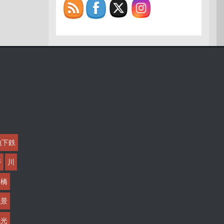
地下鉄
帯
川
橋
絶景
観光