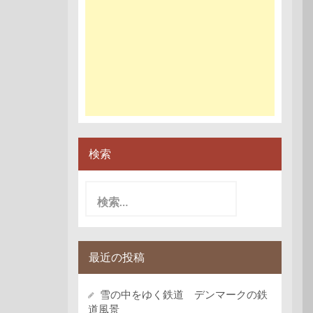
検索
検
索:
最近の投稿
雪の中をゆく鉄道 デンマークの鉄
道風景