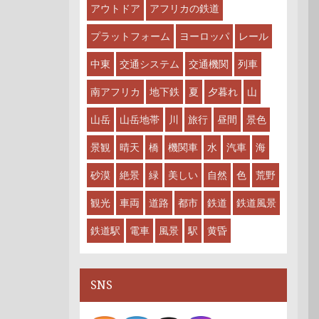
アウトドア
アフリカの鉄道
プラットフォーム
ヨーロッパ
レール
中東
交通システム
交通機関
列車
南アフリカ
地下鉄
夏
夕暮れ
山
山岳
山岳地帯
川
旅行
昼間
景色
景観
晴天
橋
機関車
水
汽車
海
砂漠
絶景
緑
美しい
自然
色
荒野
観光
車両
道路
都市
鉄道
鉄道風景
鉄道駅
電車
風景
駅
黄昏
SNS