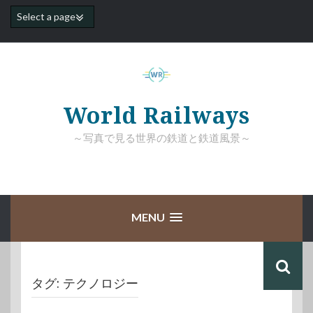
コ
ン
テ
ン
ツ
へ
ス
キ
World Railways
ッ
プ
～写真で見る世界の鉄道と鉄道風景～
MENU
タグ:
テクノロジー