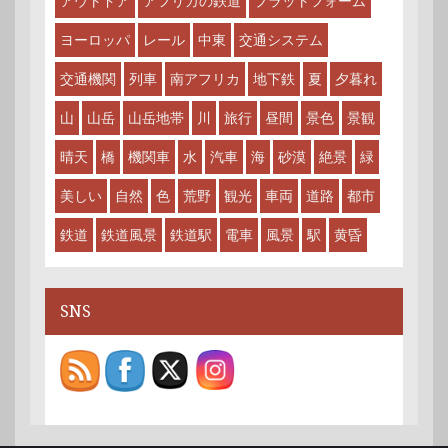
アウトドア
アフリカの鉄道
プラットフォーム
ヨーロッパ
レール
中東
交通システム
交通機関
列車
南アフリカ
地下鉄
夏
夕暮れ
山
山岳
山岳地帯
川
旅行
昼間
景色
景観
晴天
橋
機関車
水
汽車
海
砂漠
絶景
緑
美しい
自然
色
荒野
観光
車両
道路
都市
鉄道
鉄道風景
鉄道駅
電車
風景
駅
黄昏
SNS