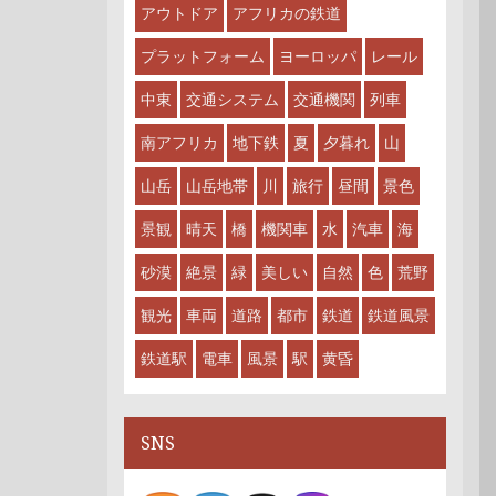
アウトドア
アフリカの鉄道
プラットフォーム
ヨーロッパ
レール
中東
交通システム
交通機関
列車
南アフリカ
地下鉄
夏
夕暮れ
山
山岳
山岳地帯
川
旅行
昼間
景色
景観
晴天
橋
機関車
水
汽車
海
砂漠
絶景
緑
美しい
自然
色
荒野
観光
車両
道路
都市
鉄道
鉄道風景
鉄道駅
電車
風景
駅
黄昏
SNS