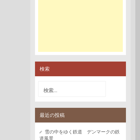
検索
検
索:
最近の投稿
雪の中をゆく鉄道 デンマークの鉄
道風景