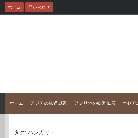
コ
ホーム
問い合わせ
ン
テ
ン
ツ
へ
ス
キ
ッ
プ
ホーム
アジアの鉄道風景
アフリカの鉄道風景
オセア
タグ:
ハンガリー