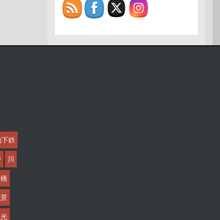
地下鉄
帯
川
橋
絶景
観光