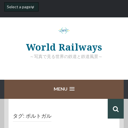
コ
ン
テ
ン
ツ
へ
ス
キ
World Railways
ッ
プ
～写真で見る世界の鉄道と鉄道風景～
MENU
タグ:
ポルトガル