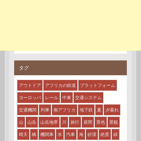
タグ
アウトドア
アフリカの鉄道
プラットフォーム
ヨーロッパ
レール
中東
交通システム
交通機関
列車
南アフリカ
地下鉄
夏
夕暮れ
山
山岳
山岳地帯
川
旅行
昼間
景色
景観
晴天
橋
機関車
水
汽車
海
砂漠
絶景
緑