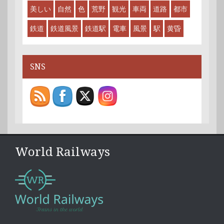
美しい
自然
色
荒野
観光
車両
道路
都市
鉄道
鉄道風景
鉄道駅
電車
風景
駅
黄昏
SNS
World Railways