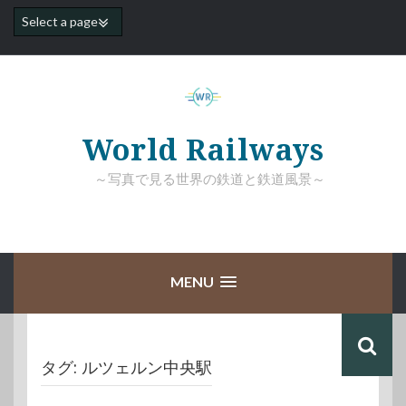
コ
ン
テ
ン
ツ
へ
ス
キ
World Railways
ッ
プ
～写真で見る世界の鉄道と鉄道風景～
MENU
タグ:
ルツェルン中央駅