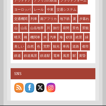
アウトドア
アフリカの鉄道
プラットフォーム
ヨーロッパ
レール
中東
交通システム
交通機関
列車
南アフリカ
地下鉄
夏
夕暮れ
山
山岳
山岳地帯
川
旅行
昼間
景色
景観
晴天
橋
機関車
水
汽車
海
砂漠
絶景
緑
美しい
自然
色
荒野
観光
車両
道路
都市
鉄道
鉄道風景
鉄道駅
電車
風景
駅
黄昏
SNS