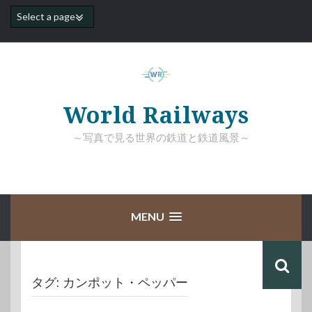
コ
ン
テ
ン
ツ
へ
ス
キ
World Railways
ッ
プ
～写真で見る世界の鉄道と鉄道風景～
MENU
タグ:
カンポット・ペッパー