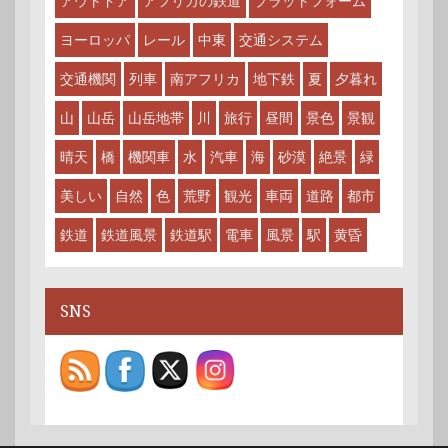
アウトドア
アフリカの鉄道
プラットフォーム
ヨーロッパ
レール
中東
交通システム
交通機関
列車
南アフリカ
地下鉄
夏
夕暮れ
山
山岳
山岳地帯
川
旅行
昼間
景色
景観
晴天
橋
機関車
水
汽車
海
砂漠
絶景
緑
美しい
自然
色
荒野
観光
車両
道路
都市
鉄道
鉄道風景
鉄道駅
電車
風景
駅
黄昏
SNS