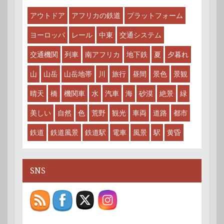
アウトドア
アフリカの鉄道
プラットフォーム
ヨーロッパ
レール
中東
交通システム
交通機関
列車
南アフリカ
地下鉄
夏
夕暮れ
山
山岳
山岳地帯
川
旅行
昼間
景色
景観
晴天
橋
機関車
水
汽車
海
砂漠
絶景
緑
美しい
自然
色
荒野
観光
車両
道路
都市
鉄道
鉄道風景
鉄道駅
電車
風景
駅
黄昏
SNS