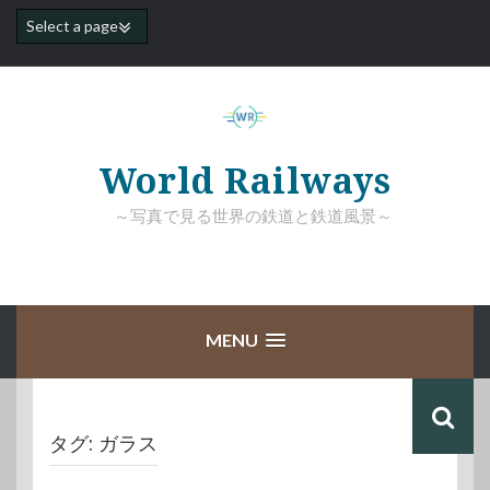
コ
ン
テ
ン
ツ
へ
ス
キ
World Railways
ッ
プ
～写真で見る世界の鉄道と鉄道風景～
MENU
タグ:
ガラス