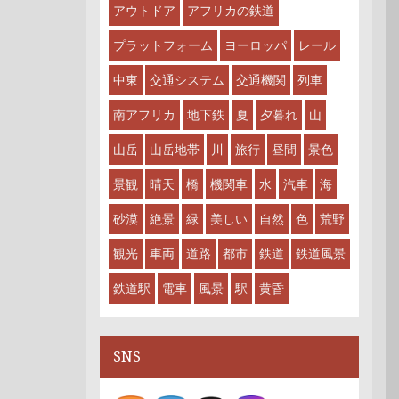
アウトドア
アフリカの鉄道
プラットフォーム
ヨーロッパ
レール
中東
交通システム
交通機関
列車
南アフリカ
地下鉄
夏
夕暮れ
山
山岳
山岳地帯
川
旅行
昼間
景色
景観
晴天
橋
機関車
水
汽車
海
砂漠
絶景
緑
美しい
自然
色
荒野
観光
車両
道路
都市
鉄道
鉄道風景
鉄道駅
電車
風景
駅
黄昏
SNS