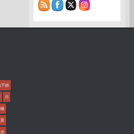
地下鉄
帯
川
橋
絶景
観光