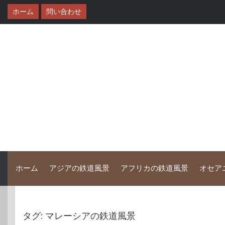
コ
ホーム
問い合わせ
ン
テ
ン
ツ
へ
ス
キ
ッ
プ
ホーム
アジアの鉄道風景
アフリカの鉄道風景
オセア
タグ:
マレーシアの鉄道風景