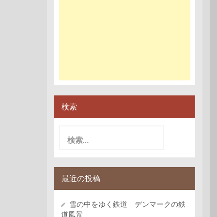
検索
検
索:
最近の投稿
雪の中をゆく鉄道 デンマークの鉄
道風景