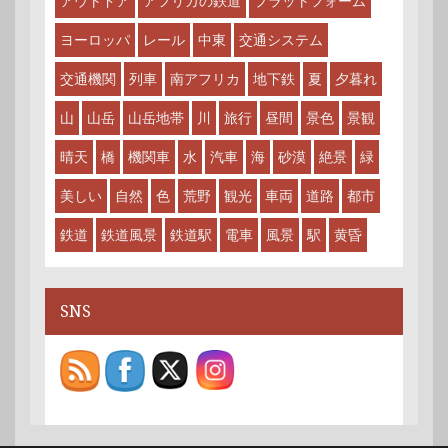
アウトドア
アフリカの鉄道
プラットフォーム
ヨーロッパ
レール
中東
交通システム
交通機関
列車
南アフリカ
地下鉄
夏
夕暮れ
山
山岳
山岳地帯
川
旅行
昼間
景色
景観
晴天
橋
機関車
水
汽車
海
砂漠
絶景
緑
美しい
自然
色
荒野
観光
車両
道路
都市
鉄道
鉄道風景
鉄道駅
電車
風景
駅
黄昏
SNS