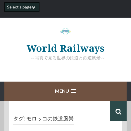
コ
ン
テ
ン
ツ
へ
ス
キ
World Railways
ッ
プ
～写真で見る世界の鉄道と鉄道風景～
MENU
タグ:
モロッコの鉄道風景