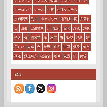
アウトドア
アフリカの鉄道
プラットフォーム
ヨーロッパ
レール
中東
交通システム
交通機関
列車
南アフリカ
地下鉄
夏
夕暮れ
山
山岳
山岳地帯
川
旅行
昼間
景色
景観
晴天
橋
機関車
水
汽車
海
砂漠
絶景
緑
美しい
自然
色
荒野
観光
車両
道路
都市
鉄道
鉄道風景
鉄道駅
電車
風景
駅
黄昏
SNS