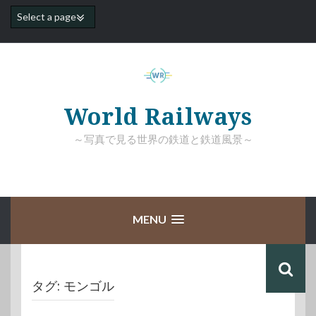
コ
ン
テ
ン
ツ
へ
ス
キ
World Railways
ッ
プ
～写真で見る世界の鉄道と鉄道風景～
MENU
タグ:
モンゴル