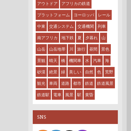
アウトドア
アフリカの鉄道
プラットフォーム
ヨーロッパ
レール
中東
交通システム
交通機関
列車
南アフリカ
地下鉄
夏
夕暮れ
山
山岳
山岳地帯
川
旅行
昼間
景色
景観
晴天
橋
機関車
水
汽車
海
砂漠
絶景
緑
美しい
自然
色
荒野
観光
車両
道路
都市
鉄道
鉄道風景
鉄道駅
電車
風景
駅
黄昏
SNS