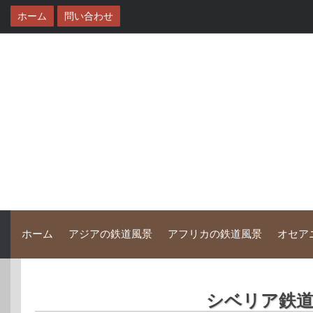
コ
ホーム
問い合わせ
ン
テ
ン
ツ
へ
ス
キ
ッ
プ
ホーム
アジアの鉄道風景
アフリカの鉄道風景
オセア
シベリア鉄道