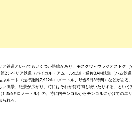
ア鉄道といってもいくつか路線があり、モスクワ～ウラジオストク（92
第2シベリア鉄道（バイカル・アムール鉄道・通称BAM鉄道（バム鉄
ぶルート（走行距離7,622キロメートル、所要5日8時間）などがある
しい風景、絶景が広がり、時にはそれが何時間も続いたりする、という
1,356キロメートル）の、特に内モンゴルからモンゴルにかけてのエ
知られる。