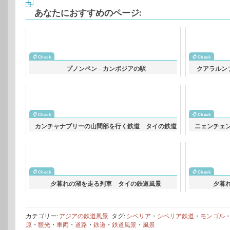
あなたにおすすめのページ:
プノンペン - カンボジアの駅
クアラルン
カンチャナブリーの山間部を行く鉄道 タイの鉄道
ニェンチェ
風景
夕暮れの湖を走る列車 タイの鉄道風景
夕暮
カテゴリー:
アジアの鉄道風景
タグ:
シベリア
・
シベリア鉄道
・
モンゴル
原
・
観光
・
車両
・
道路
・
鉄道
・
鉄道風景
・
風景