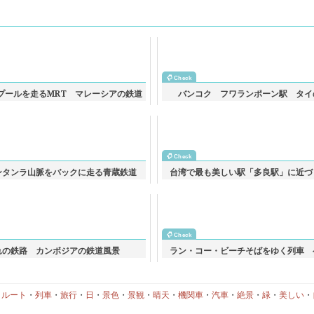
プールを走るMRT マレーシアの鉄道
バンコク フワランポーン駅 タイ
風景
ンタンラ山脈をバックに走る青蔵鉄道
台湾で最も美しい駅「多良駅」に近づ
中国の鉄道風景
の鉄道風景
れの鉄路 カンボジアの鉄道風景
ラン・コー・ビーチそばをゆく列車 
道風景
・
ルート
・
列車
・
旅行
・
日
・
景色
・
景観
・
晴天
・
機関車
・
汽車
・
絶景
・
緑
・
美しい
・