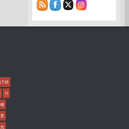
地下鉄
帯
川
橋
絶景
観光