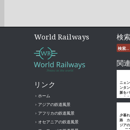
World Railways
検
検
索:
関
リンク
ニェン
ンタン
脈をバ
ホーム
に走る
鉄道 
アジアの鉄道風景
の鉄道
アフリカの鉄道風景
夕暮れ
路 カ
オセアニアの鉄道風景
ジアの
風