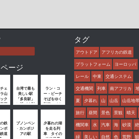
索
タグ
アウトドア
アフリカの鉄道
プラットフォーム
ヨーロッパ
連ページ
レール
中東
交通システム
交通機関
列車
南アフリカ
チェ
台湾で最も
ラン・コ
ラ山
美しい駅
ー・ビーチ
ック
「多良駅」
そばをゆく
夏
夕暮れ
山
山岳
山岳地
青蔵
に近づく列
列車 ベト
中国
車 台湾の
ナムの鉄道
旅行
昼間
景色
景観
晴天
風景
鉄道風景
風景
の鉄
プノンペン
夕暮れの湖
機関車
水
汽車
海
砂漠
ンボ
- カンボジ
を走る列
鉄道
アの駅
車 タイの
緑
美しい
自然
色
荒野
景
鉄道風景