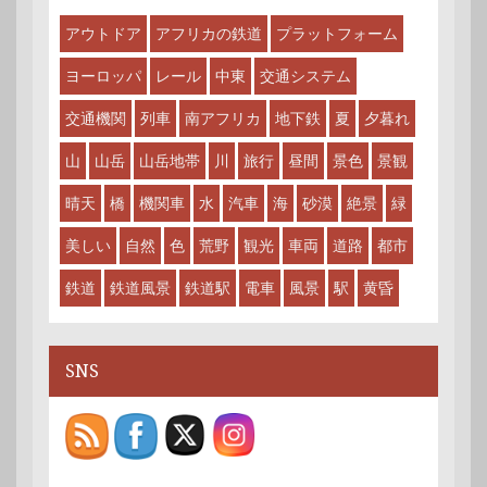
アウトドア
アフリカの鉄道
プラットフォーム
ヨーロッパ
レール
中東
交通システム
交通機関
列車
南アフリカ
地下鉄
夏
夕暮れ
山
山岳
山岳地帯
川
旅行
昼間
景色
景観
晴天
橋
機関車
水
汽車
海
砂漠
絶景
緑
美しい
自然
色
荒野
観光
車両
道路
都市
鉄道
鉄道風景
鉄道駅
電車
風景
駅
黄昏
SNS