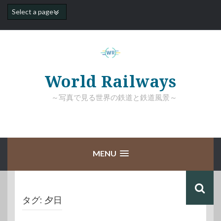
コ
ン
テ
ン
ツ
へ
ス
キ
World Railways
ッ
プ
～写真で見る世界の鉄道と鉄道風景～
MENU
タグ:
夕日