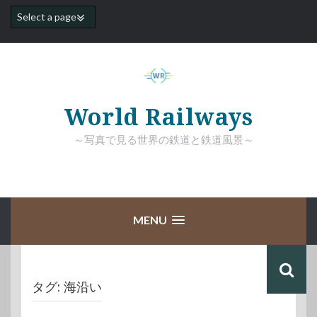
コ
ン
テ
ン
ツ
へ
ス
キ
World Railways
ッ
プ
～写真で見る世界の鉄道と鉄道風景～
MENU
タグ:
海沿い