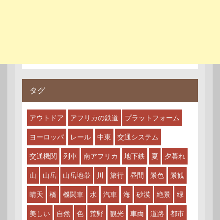
タグ
アウトドア
アフリカの鉄道
プラットフォーム
ヨーロッパ
レール
中東
交通システム
交通機関
列車
南アフリカ
地下鉄
夏
夕暮れ
山
山岳
山岳地帯
川
旅行
昼間
景色
景観
晴天
橋
機関車
水
汽車
海
砂漠
絶景
緑
美しい
自然
色
荒野
観光
車両
道路
都市