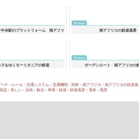
風景
の鉄道風景
ン中央駅のプラットフォーム 南アフリ
南アフリカの鉄道風景
カの鉄道風景
ハラをゆくモーリタニアの鉄道
ガーデンルート 南アフリカの
ビーチ
・
レール
・
交通システム
・
交通機関
・
列車
・
南アフリカ
・
南アフリカの鉄道風
海辺
・
美しい
・
自然
・
観光
・
車両
・
鉄道
・
鉄道風景
・
電車
・
風景