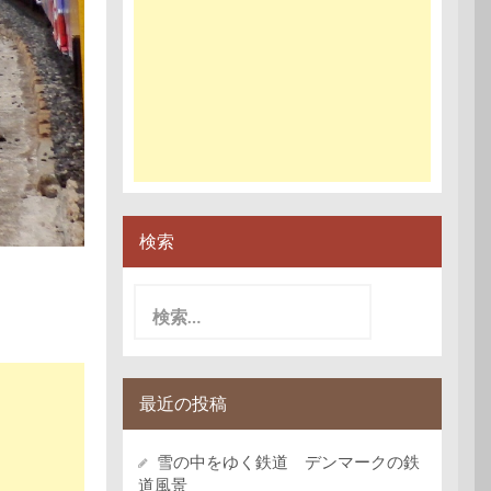
検索
検
索:
最近の投稿
雪の中をゆく鉄道 デンマークの鉄
道風景