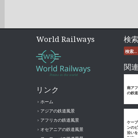
World Railways
検
検
索:
関
リンク
南アフ
の鉄道
ホーム
アジアの鉄道風景
アフリカの鉄道風景
ケープ
ンのビ
オセアニアの鉄道風景
沿いを
列車 