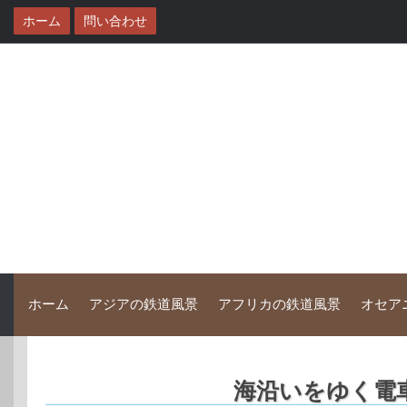
コ
ホーム
問い合わせ
ン
テ
ン
ツ
へ
ス
キ
ッ
プ
ホーム
アジアの鉄道風景
アフリカの鉄道風景
オセア
海沿いをゆく電