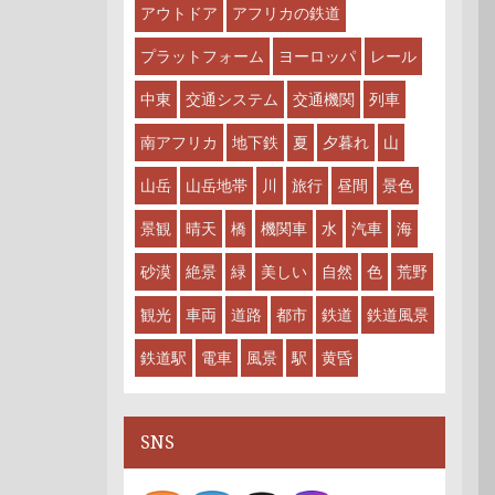
アウトドア
アフリカの鉄道
プラットフォーム
ヨーロッパ
レール
中東
交通システム
交通機関
列車
南アフリカ
地下鉄
夏
夕暮れ
山
山岳
山岳地帯
川
旅行
昼間
景色
景観
晴天
橋
機関車
水
汽車
海
砂漠
絶景
緑
美しい
自然
色
荒野
観光
車両
道路
都市
鉄道
鉄道風景
鉄道駅
電車
風景
駅
黄昏
SNS