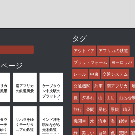
索
タグ
アウトドア
アフリカの鉄道
プラットフォーム
ヨーロッパ
連ページ
レール
中東
交通システム
交通機関
列車
南アフリカ
リカ
南アフリカ
ケープタウ
風景
の鉄道風景
ン中央駅の
プラットフ
夏
夕暮れ
山
山岳
山岳地
ォーム 南
アフリカの
旅行
昼間
景色
景観
晴天
鉄道風景
タウ
サハラをゆ
インド洋を
機関車
水
汽車
海
砂漠
ーチ
くモーリタ
眺めながら
ゆく
ニアの鉄道
走る鉄道
緑
美しい
自然
色
荒野
南ア
南アフリカ