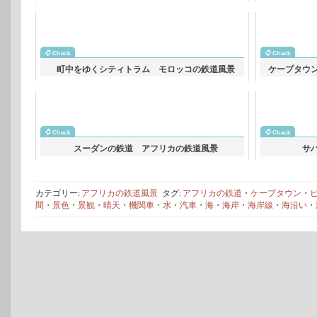
町中をゆくシティトラム モロッコの鉄道風景
ケープタウ
スーダンの鉄道 アフリカの鉄道風景
サ
カテゴリー:
アフリカの鉄道風景
タグ:
アフリカの鉄道
・
ケープタウン
・
間
・
景色
・
景観
・
晴天
・
機関車
・
水
・
汽車
・
海
・
海岸
・
海岸線
・
海沿い
・