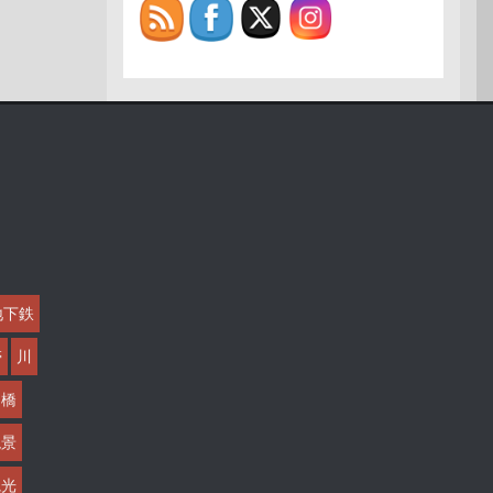
地下鉄
帯
川
橋
絶景
観光