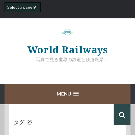
コ
ン
テ
ン
ツ
へ
ス
キ
World Railways
ッ
プ
～写真で見る世界の鉄道と鉄道風景～
MENU
タグ:
谷