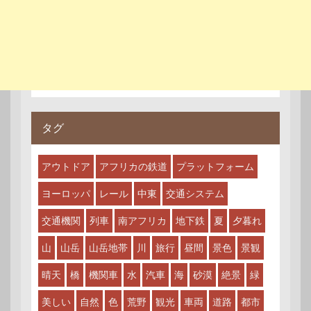
タグ
アウトドア
アフリカの鉄道
プラットフォーム
ヨーロッパ
レール
中東
交通システム
交通機関
列車
南アフリカ
地下鉄
夏
夕暮れ
山
山岳
山岳地帯
川
旅行
昼間
景色
景観
晴天
橋
機関車
水
汽車
海
砂漠
絶景
緑
美しい
自然
色
荒野
観光
車両
道路
都市