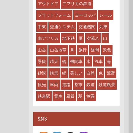
アウトドア
アフリカの鉄道
プラットフォーム
ヨーロッパ
レール
中東
交通システム
交通機関
列車
南アフリカ
地下鉄
夏
夕暮れ
山
山岳
山岳地帯
川
旅行
昼間
景色
景観
晴天
橋
機関車
水
汽車
海
砂漠
絶景
緑
美しい
自然
色
荒野
観光
車両
道路
都市
鉄道
鉄道風景
鉄道駅
電車
風景
駅
黄昏
SNS