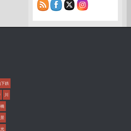
地下鉄
帯
川
橋
絶景
観光