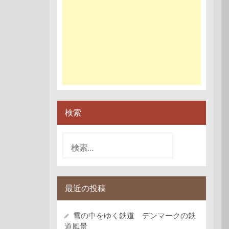
検索
検
索:
最近の投稿
雪の中をゆく鉄道 デンマークの鉄
道風景