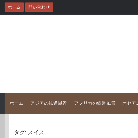
コ
ホーム
問い合わせ
ン
テ
ン
ツ
へ
ス
キ
ッ
プ
ホーム
アジアの鉄道風景
アフリカの鉄道風景
オセア
タグ:
スイス