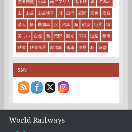
交通機関
列車
南アフリカ
地下鉄
夏
夕暮れ
山
山岳
山岳地帯
川
旅行
昼間
景色
景観
晴天
橋
機関車
水
汽車
海
砂漠
絶景
緑
美しい
自然
色
荒野
観光
車両
道路
都市
鉄道
鉄道風景
鉄道駅
電車
風景
駅
黄昏
SNS
World Railways