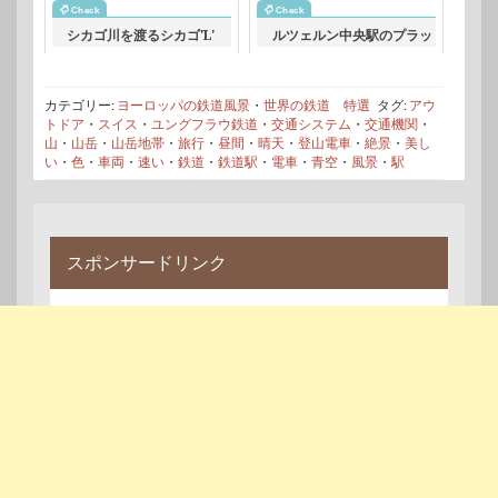
シカゴ川を渡るシカゴ'L'
ルツェルン中央駅のプラッ
アメリカの鉄道風景
トフォームの風景 スイス
の鉄道風景
カテゴリー:
ヨーロッパの鉄道風景
・
世界の鉄道 特選
タグ:
アウ
トドア
・
スイス
・
ユングフラウ鉄道
・
交通システム
・
交通機関
・
山
・
山岳
・
山岳地帯
・
旅行
・
昼間
・
晴天
・
登山電車
・
絶景
・
美し
い
・
色
・
車両
・
速い
・
鉄道
・
鉄道駅
・
電車
・
青空
・
風景
・
駅
スポンサードリンク