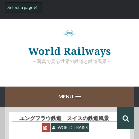
コ
ン
テ
ン
ツ
へ
ス
キ
World Railways
ッ
プ
～写真で見る世界の鉄道と鉄道風景～
MENU
ユングフラウ鉄道 スイスの鉄道風景
WORLD TRAINS