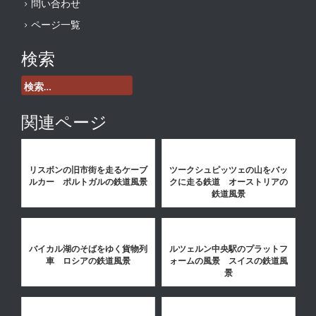
問い合わせ
ページ一覧
検索
検
索:
関連ページ
リスボンの旧市街を走るケーブ
ツークシュピッツェの山をバッ
ルカー ポルトガルの鉄道風景
クに走る鉄道 オーストリアの
鉄道風景
バイカル湖のそばをゆく貨物列
ルツェルン中央駅のプラットフ
車 ロシアの鉄道風景
ォームの風景 スイスの鉄道風
景