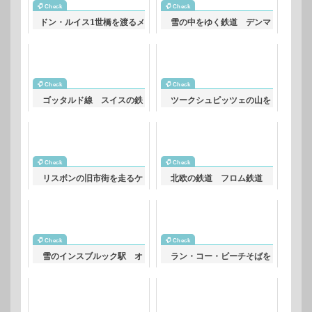
ドン・ルイス1世橋を渡るメ
雪の中をゆく鉄道 デンマ
トロ ポルトガルの鉄道風
ークの鉄道風景
景
ゴッタルド線 スイスの鉄
ツークシュピッツェの山を
道風景
バックに走る鉄道 オース
トリアの鉄道風景
リスボンの旧市街を走るケ
北欧の鉄道 フロム鉄道
ーブルカー ポルトガルの
北欧の鉄道風景
鉄道風景
雪のインスブルック駅 オ
ラン・コー・ビーチそばを
ーストリアの鉄道風景
ゆく列車 ベトナムの鉄道
風景