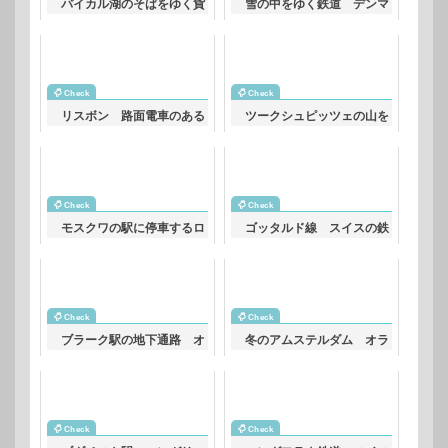
バイカル湖のそばをゆく貨
雪の中をゆく鉄道 デンマ
物列車 ロシアの鉄道風景
ークの鉄道風景
リスボン 路面電車のある
ツークシュピッツェの山を
風景 ポルトガルの鉄道風
バックに走る鉄道 オース
景
トリアの鉄道風景
モスクワの駅に停車するロ
ゴッタルド線 スイスの鉄
シアの地下鉄 ロシアの鉄
道風景
道風景
ブラーク駅の地下通路 オ
冬のアムステルダム オラ
ランダの鉄道風景
ンダの鉄道風景