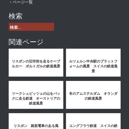
ページ一覧
検索
検
索:
関連ページ
リスボンの旧市街を走るケーブ
ルツェルン中央駅のプラットフ
ルカー ポルトガルの鉄道風景
ォームの風景 スイスの鉄道風
景
ツークシュピッツェの山をバッ
冬のアムステルダム オランダ
クに走る鉄道 オーストリアの
の鉄道風景
鉄道風景
リスボン 路面電車のある風
ユングフラウ鉄道 スイスの鉄