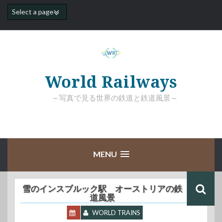
コ
ン
テ
ン
ツ
へ
ス
キ
World Railways
ッ
プ
～写真で見る世界の鉄道と鉄道風景～
MENU
雪のインスブルック駅 オーストリアの鉄
道風景
WORLD TRAINS