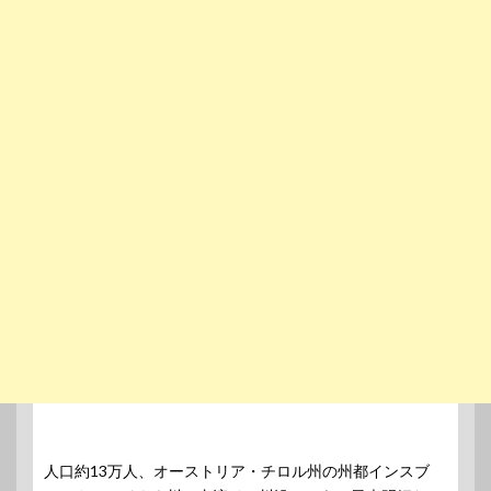
人口約13万人、オーストリア・チロル州の州都インスブ