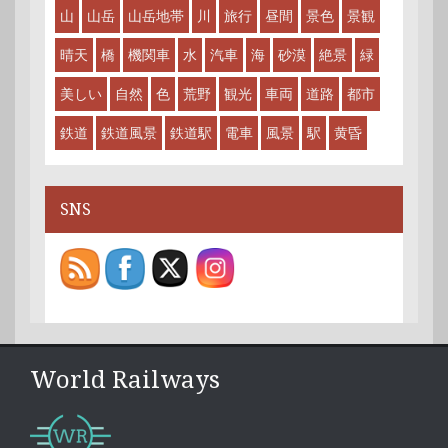
山
山岳
山岳地帯
川
旅行
昼間
景色
景観
晴天
橋
機関車
水
汽車
海
砂漠
絶景
緑
美しい
自然
色
荒野
観光
車両
道路
都市
鉄道
鉄道風景
鉄道駅
電車
風景
駅
黄昏
SNS
World Railways