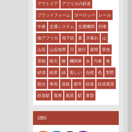
アウトドア
アフリカの鉄道
プラットフォーム
ヨーロッパ
レール
中東
交通システム
交通機関
列車
南アフリカ
地下鉄
夏
夕暮れ
山
山岳
山岳地帯
川
旅行
昼間
景色
景観
晴天
橋
機関車
水
汽車
海
砂漠
絶景
緑
美しい
自然
色
荒野
観光
車両
道路
都市
鉄道
鉄道風景
鉄道駅
電車
風景
駅
黄昏
SNS