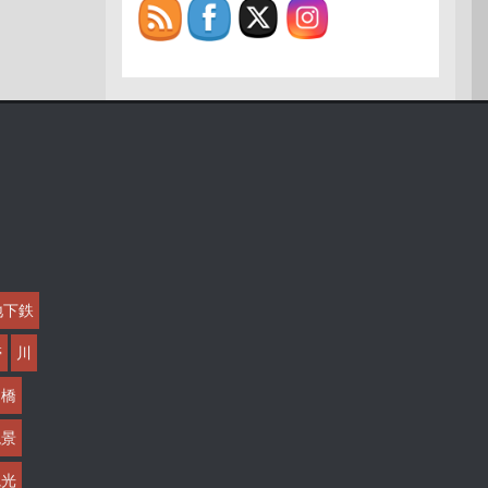
地下鉄
帯
川
橋
絶景
観光