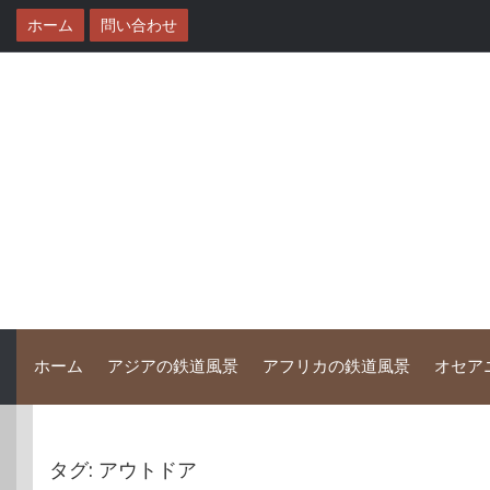
コ
ホーム
問い合わせ
ン
テ
ン
ツ
へ
ス
キ
ッ
プ
ホーム
アジアの鉄道風景
アフリカの鉄道風景
オセア
タグ:
アウトドア