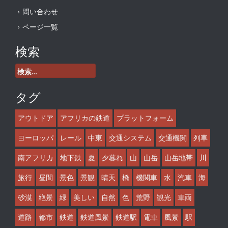
問い合わせ
ページ一覧
検索
検
索:
タグ
アウトドア
アフリカの鉄道
プラットフォーム
ヨーロッパ
レール
中東
交通システム
交通機関
列車
南アフリカ
地下鉄
夏
夕暮れ
山
山岳
山岳地帯
川
旅行
昼間
景色
景観
晴天
橋
機関車
水
汽車
海
砂漠
絶景
緑
美しい
自然
色
荒野
観光
車両
道路
都市
鉄道
鉄道風景
鉄道駅
電車
風景
駅