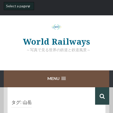
コ
ン
テ
ン
ツ
へ
ス
キ
World Railways
ッ
プ
～写真で見る世界の鉄道と鉄道風景～
MENU
タグ:
山岳