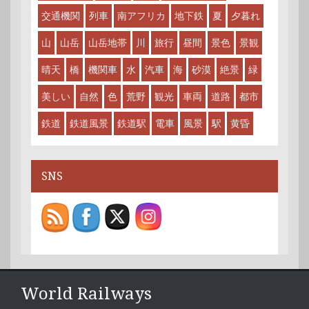
交通機関
列車
南アフリカ
地下鉄
夏
夕暮れ
山
山岳
山岳地帯
川
旅行
昼間
景色
景観
晴天
橋
機関車
水
汽車
海
砂漠
絶景
緑
美しい
自然
色
荒野
観光
車両
道路
都市
鉄道
鉄道風景
鉄道駅
電車
風景
駅
黄昏
SNS
World Railways