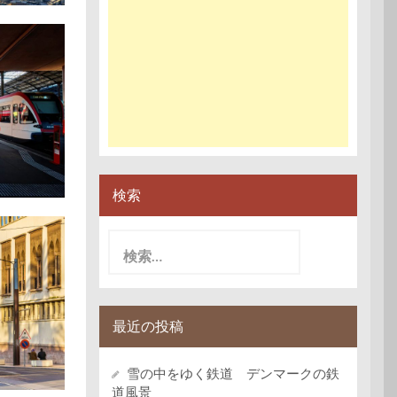
検索
検
索:
最近の投稿
雪の中をゆく鉄道 デンマークの鉄
道風景