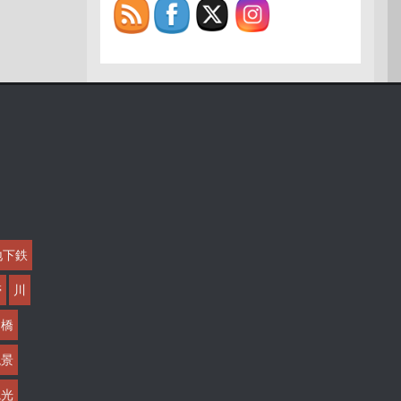
地下鉄
帯
川
橋
絶景
観光