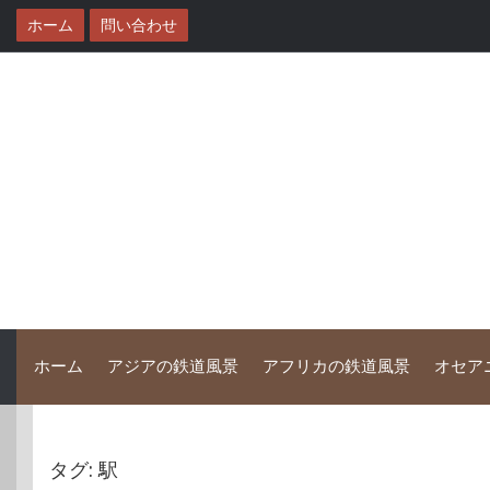
コ
ホーム
問い合わせ
ン
テ
ン
ツ
へ
ス
キ
ッ
プ
ホーム
アジアの鉄道風景
アフリカの鉄道風景
オセア
タグ:
駅