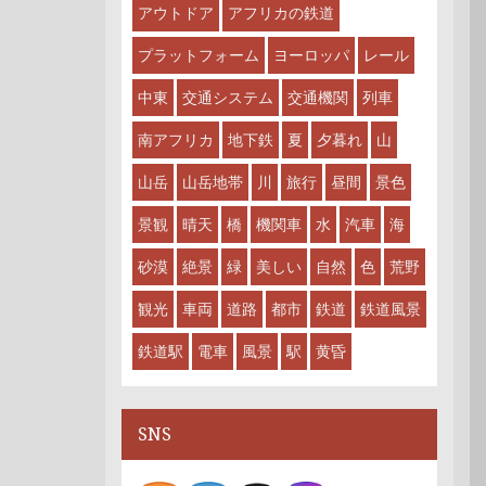
アウトドア
アフリカの鉄道
プラットフォーム
ヨーロッパ
レール
中東
交通システム
交通機関
列車
南アフリカ
地下鉄
夏
夕暮れ
山
山岳
山岳地帯
川
旅行
昼間
景色
景観
晴天
橋
機関車
水
汽車
海
砂漠
絶景
緑
美しい
自然
色
荒野
観光
車両
道路
都市
鉄道
鉄道風景
鉄道駅
電車
風景
駅
黄昏
SNS