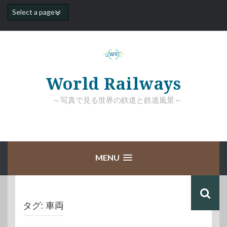
コ
ン
テ
ン
ツ
へ
ス
キ
World Railways
ッ
プ
～写真で見る世界の鉄道と鉄道風景～
MENU
タグ:
車両