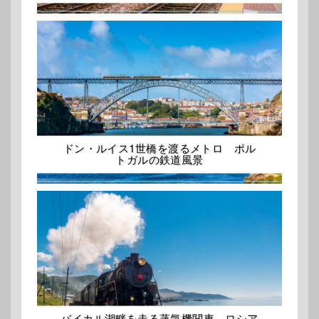
ドン・ルイス1世橋を渡るメトロ ポル
トガルの鉄道風景
バイカル湖畔を走る蒸気機関車 ロシア