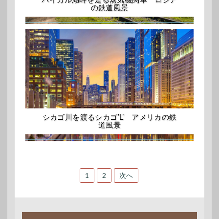
の鉄道風景
シカゴ川を渡るシカゴ’L’ アメリカの鉄
道風景
投
1
2
次へ
稿
ナ