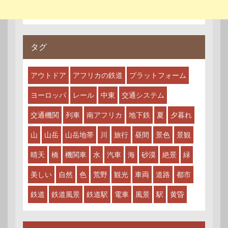
タグ
アウトドア
アフリカの鉄道
プラットフォーム
ヨーロッパ
レール
中東
交通システム
交通機関
列車
南アフリカ
地下鉄
夏
夕暮れ
山
山岳
山岳地帯
川
旅行
昼間
景色
景観
晴天
橋
機関車
水
汽車
海
砂漠
絶景
緑
美しい
自然
色
荒野
観光
車両
道路
都市
鉄道
鉄道風景
鉄道駅
電車
風景
駅
黄昏